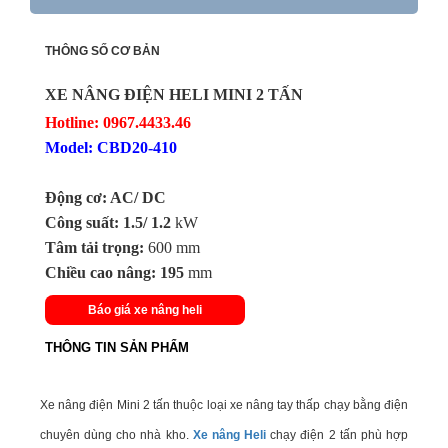
THÔNG SỐ CƠ BẢN
XE NÂNG ĐIỆN HELI MINI 2 TẤN
Hotline: 0967.4433.46
Model: CBD20-410
Động cơ: AC/ DC
Công suất: 1.5/ 1.2
kW
Tâm tải trọng:
600 mm
Chiều cao nâng: 195
mm
Báo giá xe nâng heli
THÔNG TIN SẢN PHẨM
Xe nâng điện Mini 2 tấn thuộc loại xe nâng tay thấp chạy bằng điện
chuyên dùng cho nhà kho.
Xe nâng Heli
chạy điện 2 tấn phù hợp